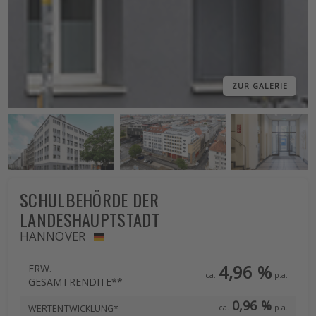
ZUR GALERIE
SCHULBEHÖRDE DER
LANDESHAUPTSTADT
HANNOVER
4,96 %
ERW.
ca.
p.a.
GESAMTRENDITE**
0,96 %
ca.
p.a.
WERTENTWICKLUNG*