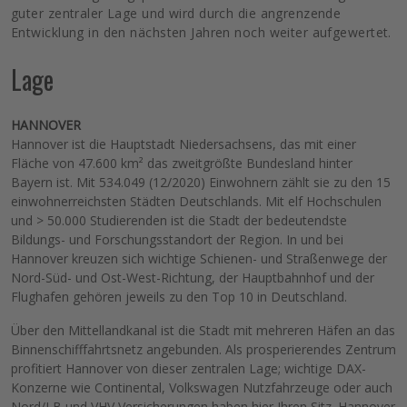
guter zentraler Lage und wird durch die angrenzende
Entwicklung in den nächsten Jahren noch weiter aufgewertet.
Lage
HANNOVER
Hannover ist die Hauptstadt Niedersachsens, das mit einer
Fläche von 47.600 km² das zweitgrößte Bundesland hinter
Bayern ist. Mit 534.049 (12/2020) Einwohnern zählt sie zu den 15
einwohnerreichsten Städten Deutschlands. Mit elf Hochschulen
und > 50.000 Studierenden ist die Stadt der bedeutendste
Bildungs- und Forschungsstandort der Region. In und bei
Hannover kreuzen sich wichtige Schienen- und Straßenwege der
Nord-Süd- und Ost-West-Richtung, der Hauptbahnhof und der
Flughafen gehören jeweils zu den Top 10 in Deutschland.
Über den Mittellandkanal ist die Stadt mit mehreren Häfen an das
Binnenschifffahrtsnetz angebunden. Als prosperierendes Zentrum
profitiert Hannover von dieser zentralen Lage; wichtige DAX-
Konzerne wie Continental, Volkswagen Nutzfahrzeuge oder auch
Nord/LB und VHV Versicherungen haben hier Ihren Sitz. Hannover