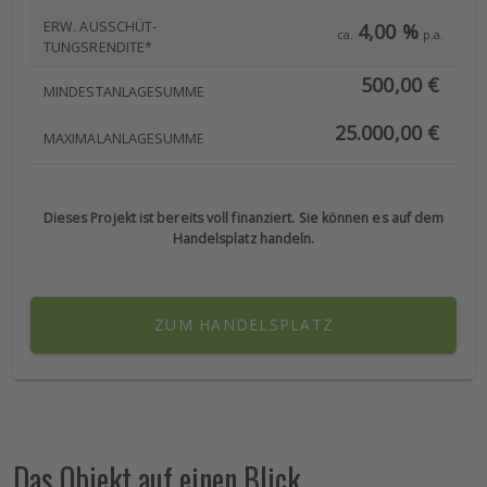
ERW. AUSSCHÜT-
4,00 %
ca.
p.a.
TUNGSRENDITE*
500,00 €
MINDESTANLAGESUMME
25.000,00 €
MAXIMALANLAGESUMME
Dieses Projekt ist bereits voll finanziert. Sie können es auf dem
Handelsplatz handeln.
ZUM HANDELSPLATZ
Das Objekt auf einen Blick