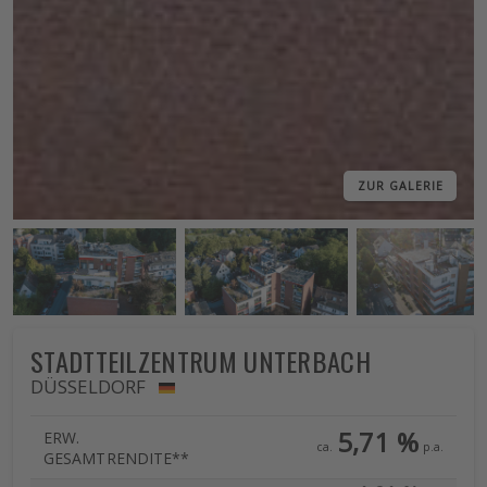
ZUR GALERIE
STADTTEILZENTRUM UNTERBACH
DÜSSELDORF
5,71 %
ERW.
ca.
p.a.
GESAMTRENDITE**