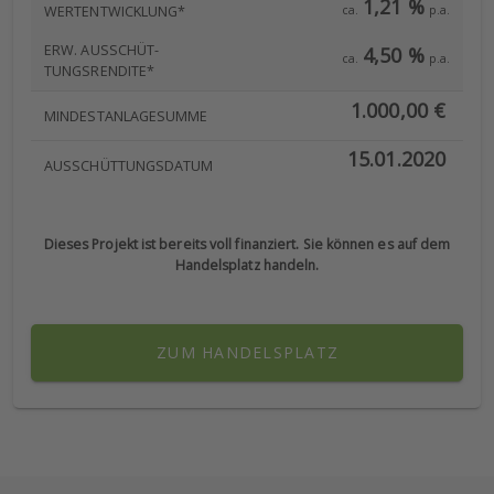
1,21 %
ca.
p.a.
WERTENTWICKLUNG*
ERW. AUSSCHÜT-
4,50 %
ca.
p.a.
TUNGSRENDITE*
1.000,00 €
MINDESTANLAGESUMME
15.01.2020
AUSSCHÜTTUNGSDATUM
Dieses Projekt ist bereits voll finanziert. Sie können es auf dem
Handelsplatz handeln.
ZUM HANDELSPLATZ