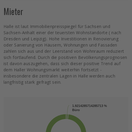
Mieter
Halle ist laut Immobilienpreisspiegel für Sachsen und
Sachsen-Anhalt einer der teuersten Wohnstandorte ( nach
Dresden und Leipzig). Hohe Investitionen in Renovierung
oder Sanierung von Häusern, Wohnungen und Fassaden
zahlen sich aus und der Leerstand von Wohnraum reduziert
sich fortlaufend. Durch die positiven Bevölkerungsprognosen
ist davon auszugehen, dass sich dieser positive Trend auf
dem Haller Wohnungsmarkt weiterhin fortsetzt -
insbesondere die zentralen Lagen in Halle werden auch
langfristig stark gefragt sein.
1.9214285714285713 %
1.9214285714285713 %
Büro
Büro