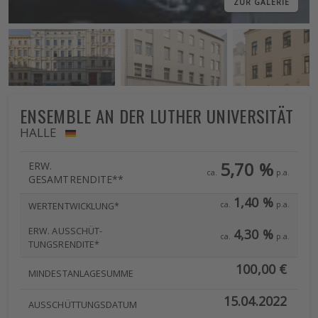
ZUR GALERIE
ENSEMBLE AN DER LUTHER UNIVERSITÄT
HALLE
5,70 %
ERW.
ca.
p.a.
GESAMTRENDITE**
1,40 %
ca.
p.a.
WERTENTWICKLUNG*
ERW. AUSSCHÜT-
4,30 %
ca.
p.a.
TUNGSRENDITE*
100,00 €
MINDESTANLAGESUMME
15.04.2022
AUSSCHÜTTUNGSDATUM