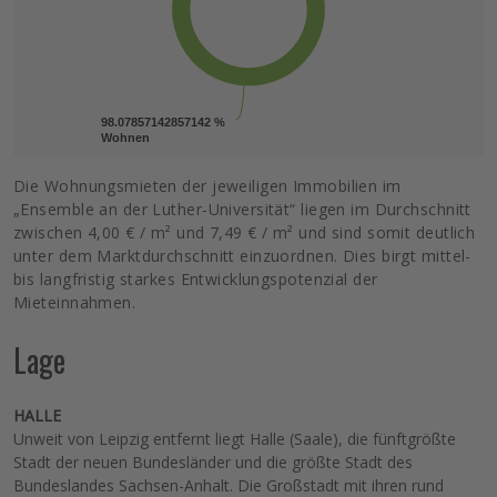
98.07857142857142 %
98.07857142857142 %
Wohnen
Wohnen
Die Wohnungsmieten der jeweiligen Immobilien im
„Ensemble an der Luther-Universität“ liegen im Durchschnitt
zwischen 4,00 € / m² und 7,49 € / m² und sind somit deutlich
unter dem Marktdurchschnitt einzuordnen. Dies birgt mittel-
bis langfristig starkes Entwicklungspotenzial der
Mieteinnahmen.
Lage
HALLE
Unweit von Leipzig entfernt liegt Halle (Saale), die fünftgrößte
Stadt der neuen Bundesländer und die größte Stadt des
Bundeslandes Sachsen-Anhalt. Die Großstadt mit ihren rund